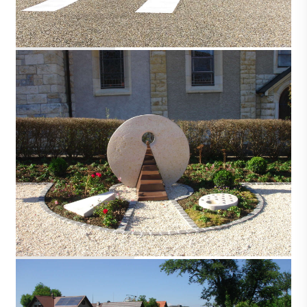
KÄGISWIL
KLEINLÜTZEL