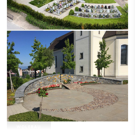
WÄNGI
WOLERAU